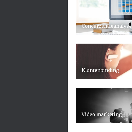
Concurrentieanalyse
Klantenbinding
Video marketing