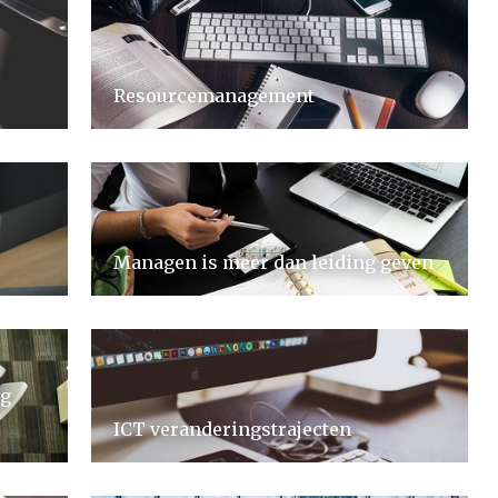
Resourcemanagement
Managen is meer dan leiding geven
ig
ICT veranderingstrajecten