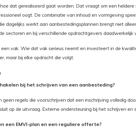
oe dat gerealiseerd gaat worden. Dat vraagt om een heldere st
fessioneel oogt. De combinatie van inhoud en vormgeving speelt
ie dagelijks werkt aan aanbestedingsplannen brengt niet allee
nde sectoren en bij verschillende opdrachtgevers daadwerkelijk
n vak. Wie dat vak serieus neemt en investeert in de kwaliteit v
r, maar bij elke opdracht die volgt.
n
chakelen bij het schrijven van een aanbesteding?
ijn geen regels die voorschrijven dat een inschrijving volledig d
luit op de uitvraag. Externe ondersteuning bij het schrijven en 
sen een EMVI-plan en een reguliere offerte?