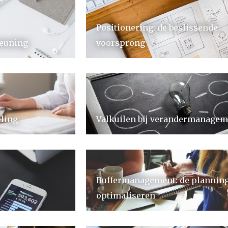
Positionering: de beslissende
euning
voorsprong
ling
Valkuilen bij verandermanagem
Buffermanagement: de plannin
optimaliseren