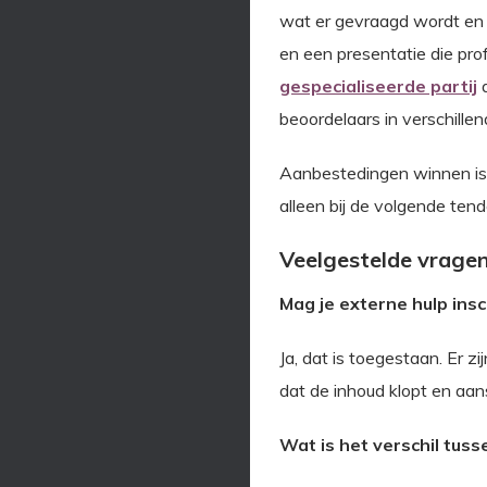
wat er gevraagd wordt en h
en een presentatie die pro
gespecialiseerde partij
d
beoordelaars in verschille
Aanbestedingen winnen is ee
alleen bij de volgende tende
Veelgestelde vrage
Mag je externe hulp ins
Ja, dat is toegestaan. Er z
dat de inhoud klopt en aans
Wat is het verschil tus