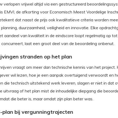
verlopen vrijwel altijd via een gestructureerd beoordelingssys
s EMVI, de afkorting voor Economisch Meest Voordelige Inschri
tekent dat naast de prijs ook kwalitatieve criteria worden m
planning, duurzaamheid, veiligheid en innovatie. Elke opdrachtge
 aandeel van kwaliteit in de eindscore loopt regelmatig op tot 
s concurreert, laat een groot deel van de beoordeling onbenut.
jvingen stranden op het plan
rijven vraagt om meer dan technische kennis van het project.
tgever wil lezen, hoe je een aanpak overtuigend verwoordt en 
ven die technisch uitstekend werk leveren, slagen er niet in dat
 de uitvraag of het plan mist de inhoudelijke diepgang die beoor
omdat die beter is, maar omdat zijn plan beter was.
-plan bij vergunningtrajecten