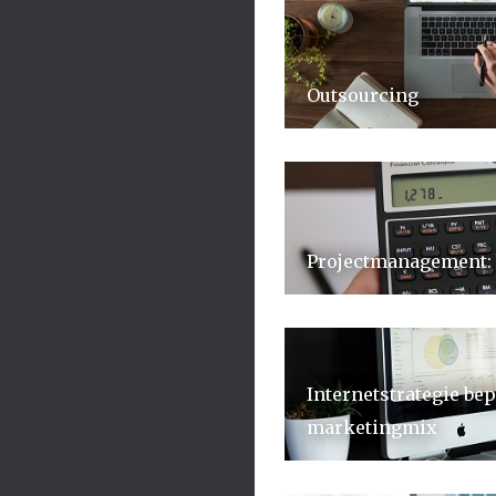
Outsourcing
Projectmanagement: 
Internetstrategie bep
marketingmix