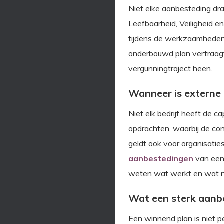
Niet elke aanbesteding dra
Leefbaarheid, Veiligheid 
tijdens de werkzaamheden 
onderbouwd plan vertraagt 
vergunningtraject heen.
Wanneer is externe 
Niet elk bedrijf heeft de c
opdrachten, waarbij de con
geldt ook voor organisati
aanbestedingen
van een 
weten wat werkt en wat n
Wat een sterk aanb
Een winnend plan is niet pe