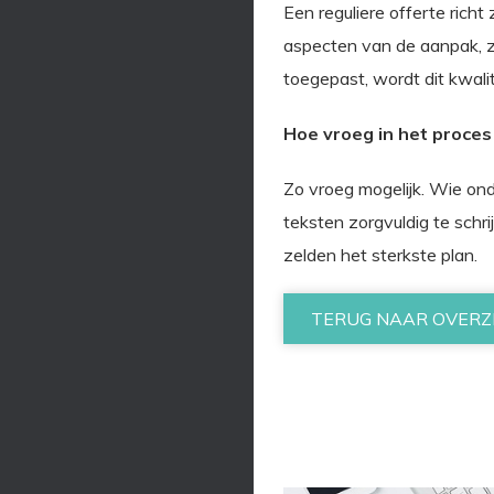
Een reguliere offerte richt
aspecten van de aanpak, z
toegepast, wordt dit kwal
Hoe vroeg in het proces
Zo vroeg mogelijk. Wie ond
teksten zorgvuldig te schri
zelden het sterkste plan.
TERUG NAAR OVERZ