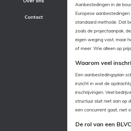
Over ons
Aanbestedingen in de bouw 
Europese aanbestedingen i
Contact
standaard methode. Dat be
zoals de projectaanpak, de 
eigen weging vast, maar het
of meer. Wie alleen op prij
Waarom veel inschri
Een aanbestedingsplan sch
inzicht in wat de opdrach
inschrijvingen. Veel bedrij
structuur sluit niet aan op
een concurrent gaat, niet 
De rol van een BLVC