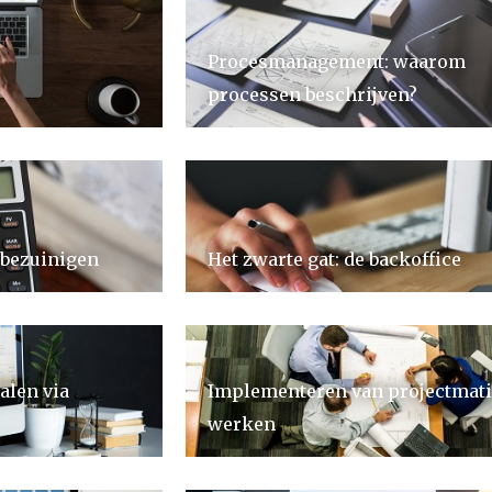
Procesmanagement: waarom
processen beschrijven?
bezuinigen
Het zwarte gat: de backoffice
alen via
Implementeren van projectmat
werken