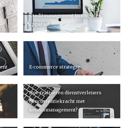
Creditmanagement in uw sales
apparaat
ent
E-commerce strategie
Hoe realiseren dienstverleners
g
concurrentiekracht met
kennismanagement?