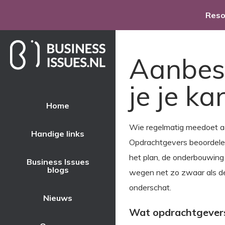
Res
Aanbest
je je k
Home
Wie regelmatig meedoet aa
Handige links
Opdrachtgevers beoordelen 
het plan, de onderbouwing
Business Issues
blogs
wegen net zo zwaar als de 
onderschat.
Nieuws
Wat opdrachtgevers