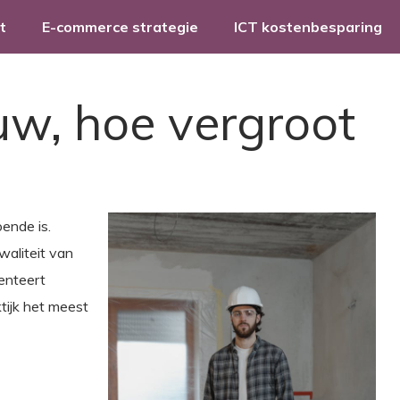
t
E-commerce strategie
ICT kostenbesparing
w, hoe vergroot
ende is.
waliteit van
enteert
tijk het meest