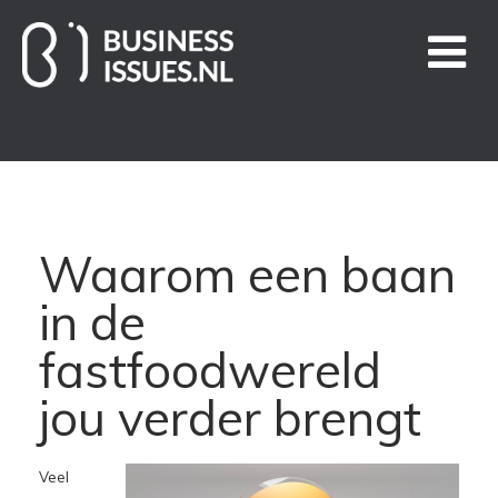
Home
Handige links
Waarom een baan
Business Issues blogs
in de
Nieuws
fastfoodwereld
jou verder brengt
Over ons
Contact
Veel