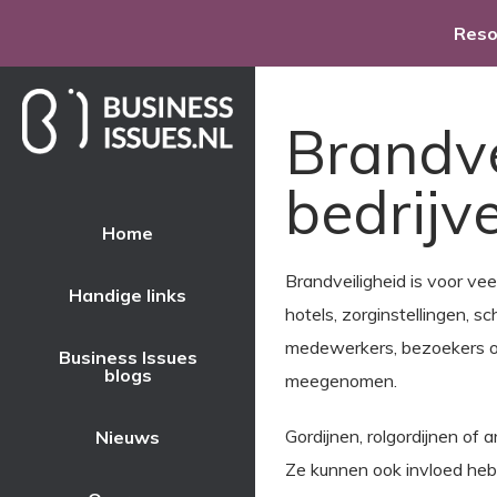
Res
Brandv
bedrijv
Home
Brandveiligheid is voor v
Handige links
hotels, zorginstellingen, s
medewerkers, bezoekers of
Business Issues
blogs
meegenomen.
Gordijnen, rolgordijnen of 
Nieuws
Ze kunnen ook invloed heb