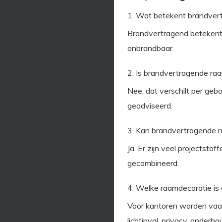
1. Wat betekent brandvert
Brandvertragend betekent d
onbrandbaar.
2. Is brandvertragende raam
Nee, dat verschilt per geb
geadviseerd.
3. Kan brandvertragende r
Ja. Er zijn veel projectsto
gecombineerd.
4. Welke raamdecoratie is
Voor kantoren worden vaak 
lichtinval, privacy, onderhou