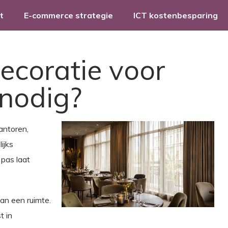
t
E-commerce strategie
ICT kostenbesparing
coratie voor
 nodig?
antoren,
ijks
pas laat
van een ruimte.
t in