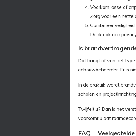
Voorkom losse of on
Zorg voor een nette 
Combineer veiligheid
Denk ook aan privacy
Is brandvertragende
Dat hangt af van het type 
gebouwbeheerder. Er is niet
In de praktijk wordt bran
scholen en projectinrichtin
Twijfelt u? Dan is het ve
voorkomt u dat raamdecor
FAQ - Veelgestelde