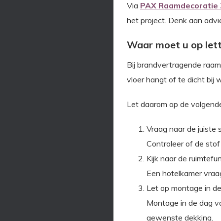
Via
PAX Raamdecoratie Z
het project. Denk aan advi
Waar moet u op lett
Bij brandvertragende raamd
vloer hangt of te dicht bij
Let daarom op de volgend
Vraag naar de juiste
Controleer of de stof 
Kijk naar de ruimtefu
Een hotelkamer vraagt
Let op montage in de
Montage in de dag va
gewenste dekking.