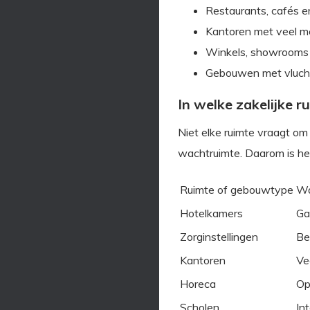
Restaurants, cafés e
Kantoren met veel m
Winkels, showrooms 
Gebouwen met vlucht
In welke zakelijke r
Niet elke ruimte vraagt o
wachtruimte. Daarom is het 
Ruimte of gebouwtype
Wa
Hotelkamers
Ga
Zorginstellingen
Be
Kantoren
Ve
Horeca
Op
Scholen
In