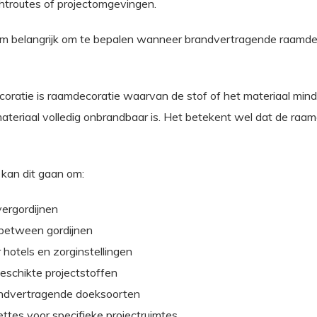
chtroutes of projectomgevingen.
rom belangrijk om te bepalen wanneer brandvertragende raamde
ratie is raamdecoratie waarvan de stof of het materiaal minde
materiaal volledig onbrandbaar is. Het betekent wel dat de raam
 kan dit gaan om:
ergordijnen
between gordijnen
 hotels en zorginstellingen
schikte projectstoffen
andvertragende doeksoorten
ettes voor specifieke projectruimtes