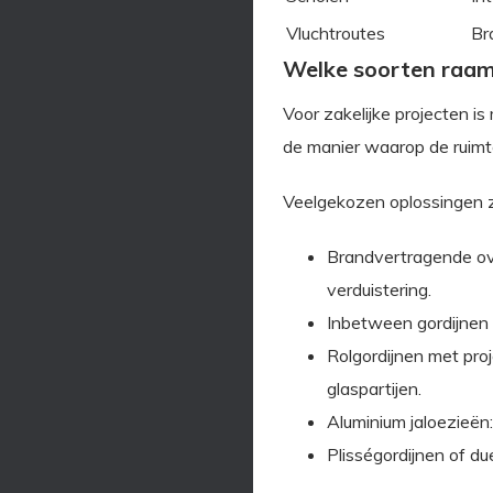
Vluchtroutes
Br
Welke soorten raamd
Voor zakelijke projecten i
de manier waarop de ruimte
Veelgekozen oplossingen zi
Brandvertragende ove
verduistering.
Inbetween gordijnen 
Rolgordijnen met proj
glaspartijen.
Aluminium jaloezieën:
Plisségordijnen of du