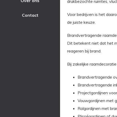
Over ons
drukbezochte ruimtes, vlu
Voor bedrijven is het daa
Contact
de juiste keuze.
Brandvertragende raamdeco
Dit betekent niet dat het 
reageren bij brand.
Bij zakelijke raamdecoratie
Brandvertragende ov
Brandvertragende in
Projectgordijnen voor
Vouwgordijnen met ge
Rolgordijnen met br
Plisségordijnen of du