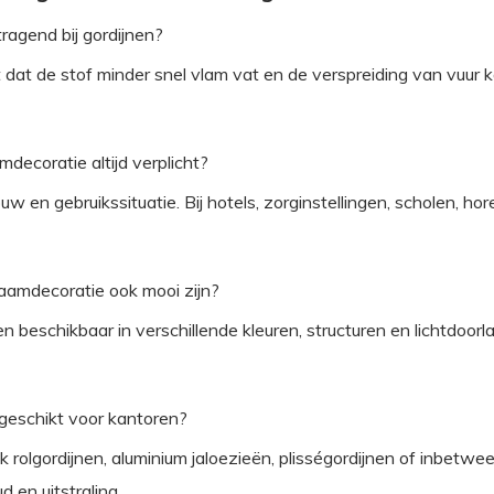
ragend bij gordijnen?
at de stof minder snel vlam vat en de verspreiding van vuur ka
decoratie altijd verplicht?
ouw en gebruikssituatie. Bij hotels, zorginstellingen, scholen,
aamdecoratie ook mooi zijn?
ffen beschikbaar in verschillende kleuren, structuren en lichtdoo
 geschikt voor kantoren?
rolgordijnen, aluminium jaloezieën, plisségordijnen of inbetwe
d en uitstraling.