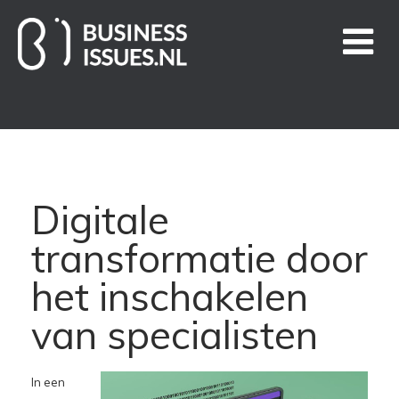
Home
Handige links
Digitale
Business Issues blogs
transformatie door
Nieuws
het inschakelen
van specialisten
Over ons
Contact
In een