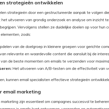
ten strategieën ontwikkelen
elen strategieën door een gestructureerde aanpak te volgen die
 het uitvoeren van grondig onderzoek en analyse om inzicht te 
begrijpen. Vervolgens stellen ze duidelijke doelen op voor hun
 elementen, zoals:
pdelen van de doelgroep in kleinere groepen voor gerichte com
van relevante en waardevolle content die aansluit bij de inter
 van de beste momenten om emails te verzenden voor maximal
seren:
Het uitvoeren van A/B-testen om de effectiviteit van v
n, kunnen email specialisten effectieve strategieën ontwikkelen
or email marketing
l marketing zijn essentieel om campagnes succesvol te beheren 
waarmee je emails kunt ontwerpen, verzenden en automatiseren