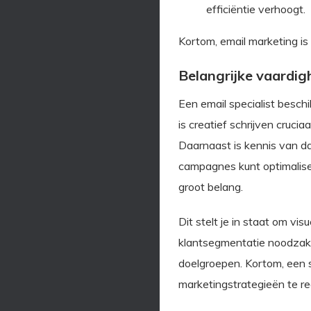
efficiëntie verhoogt.
Kortom, email marketing is 
Belangrijke vaardig
Een email specialist besch
is creatief schrijven cruci
Daarnaast is kennis van dat
campagnes kunt optimalise
groot belang.
Dit stelt je in staat om v
klantsegmentatie noodzakel
doelgroepen. Kortom, een s
marketingstrategieën te re