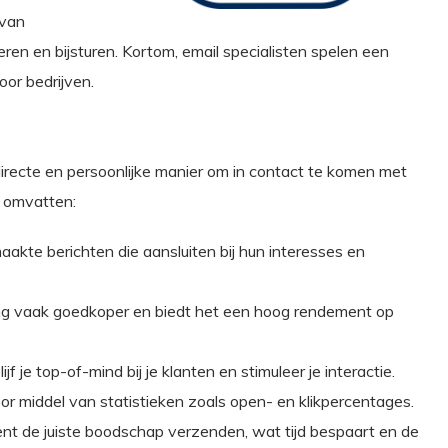
 van
en en bijsturen. Kortom, email specialisten spelen een
oor bedrijven.
 directe en persoonlijke manier om in contact te komen met
n omvatten:
akte berichten die aansluiten bij hun interesses en
ting vaak goedkoper en biedt het een hoog rendement op
f je top-of-mind bij je klanten en stimuleer je interactie.
r middel van statistieken zoals open- en klikpercentages.
t de juiste boodschap verzenden, wat tijd bespaart en de