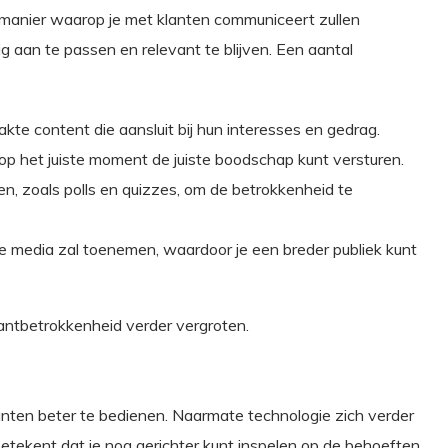
e manier waarop je met klanten communiceert zullen
ig aan te passen en relevant te blijven. Een aantal
 content die aansluit bij hun interesses en gedrag.
p het juiste moment de juiste boodschap kunt versturen.
, zoals polls en quizzes, om de betrokkenheid te
 media zal toenemen, waardoor je een breder publiek kunt
lantbetrokkenheid verder vergroten.
anten beter te bedienen. Naarmate technologie zich verder
betekent dat je nog gerichter kunt inspelen op de behoeften