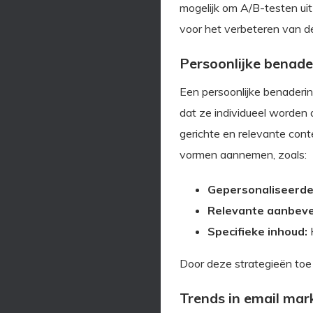
mogelijk om A/B-testen uit
voor het verbeteren van de
Persoonlijke benade
Een persoonlijke benaderin
dat ze individueel worden 
gerichte en relevante cont
vormen aannemen, zoals:
Gepersonaliseerde
Relevante aanbeve
Specifieke inhoud:
H
Door deze strategieën toe
Trends in email mar