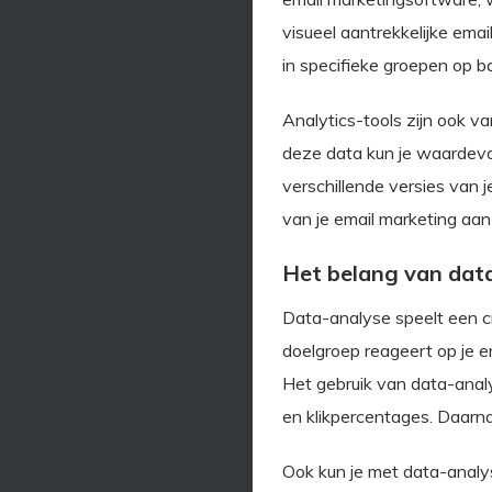
visueel aantrekkelijke ema
in specifieke groepen op b
Analytics-tools zijn ook v
deze data kun je waardevol
verschillende versies van j
van je email marketing aan
Het belang van dat
Data-analyse speelt een cr
doelgroep reageert op je e
Het gebruik van data-analy
en klikpercentages. Daarna
Ook kun je met data-analy