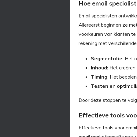
Hoe email specialis
Email specialisten ontwikk
Allereerst beginnen ze met
voorkeuren van klanten te 
rekening met verschillende
Segmentatie:
Het o
Inhoud:
Het creëren 
Timing:
Het bepalen
Testen en optimali
Door deze stappen te volge
Effectieve tools vo
Effectieve tools voor emai
email marketingsoftware, 