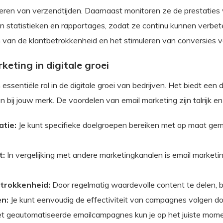
seren van verzendtijden. Daarnaast monitoren ze de prestaties
statistieken en rapportages, zodat ze continu kunnen verbeter
en van de klantbetrokkenheid en het stimuleren van conversies v
keting in digitale groei
essentiële rol in de digitale groei van bedrijven. Het biedt een
n bij jouw merk. De voordelen van email marketing zijn talrijk e
tie:
Je kunt specifieke doelgroepen bereiken met op maat gema
t:
In vergelijking met andere marketingkanalen is email marke
trokkenheid:
Door regelmatig waardevolle content te delen, blij
en:
Je kunt eenvoudig de effectiviteit van campagnes volgen doo
 geautomatiseerde emailcampagnes kun je op het juiste momen