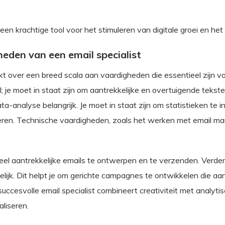
een krachtige tool voor het stimuleren van digitale groei en het
heden van een email specialist
ikt over een breed scala aan vaardigheden die essentieel zijn
aal; je moet in staat zijn om aantrekkelijke en overtuigende tek
a-analyse belangrijk. Je moet in staat zijn om statistieken te i
ren. Technische vaardigheden, zoals het werken met email ma
isueel aantrekkelijke emails te ontwerpen en te verzenden. Verd
ijk. Dit helpt je om gerichte campagnes te ontwikkelen die aans
uccesvolle email specialist combineert creativiteit met analyt
aliseren.