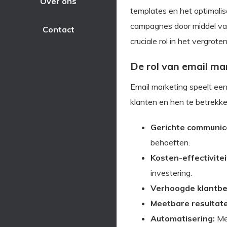
Over ons
templates en het optimali
campagnes door middel van 
Contact
cruciale rol in het vergrot
De rol van email mar
Email marketing speelt een 
klanten en hen te betrekke
Gerichte communica
behoeften.
Kosten-effectivitei
investering.
Verhoogde klantbe
Meetbare resultat
Automatisering:
Met