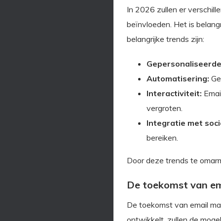
In 2026 zullen er verschil
beïnvloeden. Het is belangr
belangrijke trends zijn:
Gepersonaliseerde
Automatisering:
Gea
Interactiviteit:
Email
vergroten.
Integratie met soci
bereiken.
Door deze trends te omarme
De toekomst van ema
De toekomst van email mark
ontwikkelt, zullen de moge