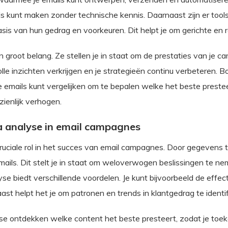
ils kunt maken zonder technische kennis. Daarnaast zijn er too
asis van hun gedrag en voorkeuren. Dit helpt je om gerichte en 
an groot belang. Ze stellen je in staat om de prestaties van je
le inzichten verkrijgen en je strategieën continu verbeteren. B
e emails kunt vergelijken om te bepalen welke het beste presteer
zienlijk verhogen.
a analyse in email campagnes
uciale rol in het succes van email campagnes. Door gegevens te 
mails. Dit stelt je in staat om weloverwogen beslissingen te ne
se biedt verschillende voordelen. Je kunt bijvoorbeeld de effec
ast helpt het je om patronen en trends in klantgedrag te identi
se ontdekken welke content het beste presteert, zodat je toek