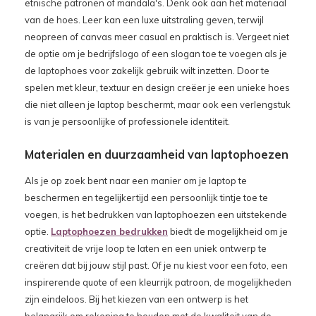
etnische patronen of mandala's. Denk ook aan het materiaal
van de hoes. Leer kan een luxe uitstraling geven, terwijl
neopreen of canvas meer casual en praktisch is. Vergeet niet
de optie om je bedrijfslogo of een slogan toe te voegen als je
de laptophoes voor zakelijk gebruik wilt inzetten. Door te
spelen met kleur, textuur en design creëer je een unieke hoes
die niet alleen je laptop beschermt, maar ook een verlengstuk
is van je persoonlijke of professionele identiteit.
Materialen en duurzaamheid van laptophoezen
Als je op zoek bent naar een manier om je laptop te
beschermen en tegelijkertijd een persoonlijk tintje toe te
voegen, is het bedrukken van laptophoezen een uitstekende
optie.
Laptophoezen bedrukken
biedt de mogelijkheid om je
creativiteit de vrije loop te laten en een uniek ontwerp te
creëren dat bij jouw stijl past. Of je nu kiest voor een foto, een
inspirerende quote of een kleurrijk patroon, de mogelijkheden
zijn eindeloos. Bij het kiezen van een ontwerp is het
belangrijk om rekening te houden met de kwaliteit van de