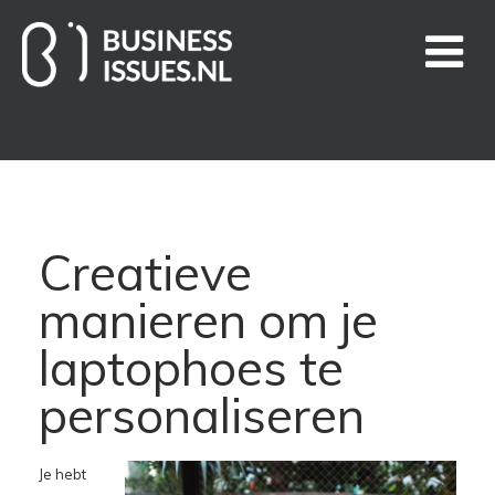
Home
Handige links
Creatieve
Business Issues blogs
manieren om je
Nieuws
laptophoes te
personaliseren
Over ons
Contact
Je hebt