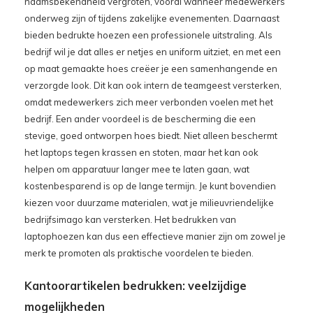
naamsbekendheid vergroten, vooral wanneer medewerkers
onderweg zijn of tijdens zakelijke evenementen. Daarnaast
bieden bedrukte hoezen een professionele uitstraling. Als
bedrijf wil je dat alles er netjes en uniform uitziet, en met een
op maat gemaakte hoes creëer je een samenhangende en
verzorgde look. Dit kan ook intern de teamgeest versterken,
omdat medewerkers zich meer verbonden voelen met het
bedrijf. Een ander voordeel is de bescherming die een
stevige, goed ontworpen hoes biedt. Niet alleen beschermt
het laptops tegen krassen en stoten, maar het kan ook
helpen om apparatuur langer mee te laten gaan, wat
kostenbesparend is op de lange termijn. Je kunt bovendien
kiezen voor duurzame materialen, wat je milieuvriendelijke
bedrijfsimago kan versterken. Het bedrukken van
laptophoezen kan dus een effectieve manier zijn om zowel je
merk te promoten als praktische voordelen te bieden.
Kantoorartikelen bedrukken: veelzijdige
mogelijkheden