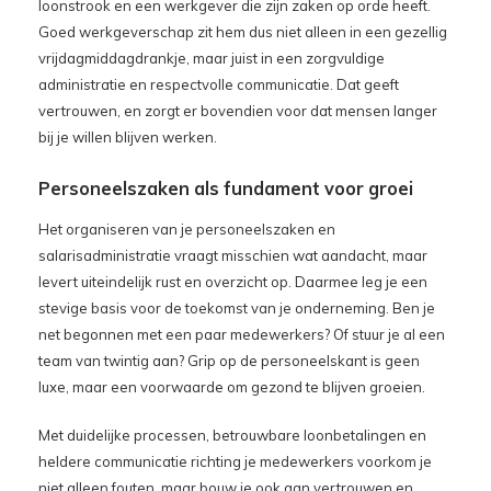
loonstrook en een werkgever die zijn zaken op orde heeft.
Goed werkgeverschap zit hem dus niet alleen in een gezellig
vrijdagmiddagdrankje, maar juist in een zorgvuldige
administratie en respectvolle communicatie. Dat geeft
vertrouwen, en zorgt er bovendien voor dat mensen langer
bij je willen blijven werken.
Personeelszaken als fundament voor groei
Het organiseren van je personeelszaken en
salarisadministratie vraagt misschien wat aandacht, maar
levert uiteindelijk rust en overzicht op. Daarmee leg je een
stevige basis voor de toekomst van je onderneming. Ben je
net begonnen met een paar medewerkers? Of stuur je al een
team van twintig aan? Grip op de personeelskant is geen
luxe, maar een voorwaarde om gezond te blijven groeien.
Met duidelijke processen, betrouwbare loonbetalingen en
heldere communicatie richting je medewerkers voorkom je
niet alleen fouten, maar bouw je ook aan vertrouwen en