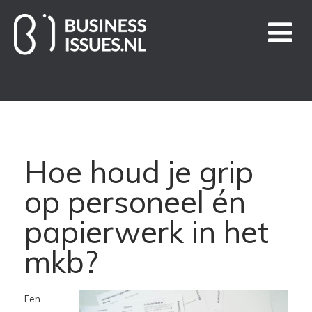
Home
Handige links
Hoe houd je grip
Business Issues blogs
op personeel én
Nieuws
papierwerk in het
mkb?
Over ons
Contact
Een