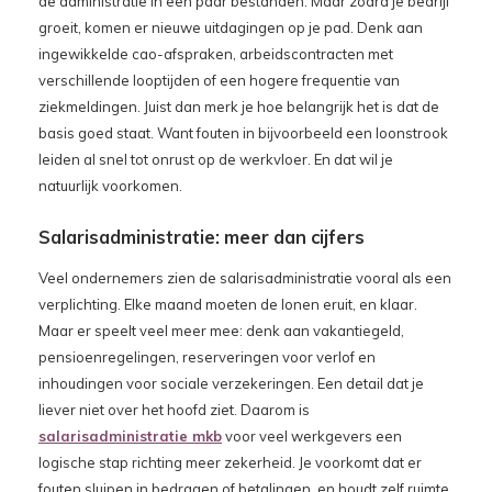
de administratie in een paar bestanden. Maar zodra je bedrijf
groeit, komen er nieuwe uitdagingen op je pad. Denk aan
ingewikkelde cao-afspraken, arbeidscontracten met
verschillende looptijden of een hogere frequentie van
ziekmeldingen. Juist dan merk je hoe belangrijk het is dat de
basis goed staat. Want fouten in bijvoorbeeld een loonstrook
leiden al snel tot onrust op de werkvloer. En dat wil je
natuurlijk voorkomen.
Salarisadministratie: meer dan cijfers
Veel ondernemers zien de salarisadministratie vooral als een
verplichting. Elke maand moeten de lonen eruit, en klaar.
Maar er speelt veel meer mee: denk aan vakantiegeld,
pensioenregelingen, reserveringen voor verlof en
inhoudingen voor sociale verzekeringen. Een detail dat je
liever niet over het hoofd ziet. Daarom is
salarisadministratie mkb
voor veel werkgevers een
logische stap richting meer zekerheid. Je voorkomt dat er
fouten sluipen in bedragen of betalingen, en houdt zelf ruimte