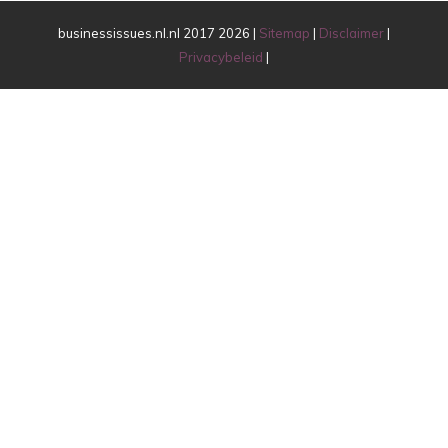
businessissues.nl.nl 2017 2026 |
Sitemap
|
Disclaimer
|
Privacybeleid
|