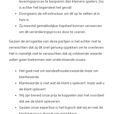
leveringsproces te besparen dan kleinere spelers; (nu
is echter het tegendeel het geval)
Doorgaans de infrastructuur om dit op te zetten al in
huis is;
Zij meestal gemakkelijker kapitaal kunnen verwerven
om dit veranderingsproces door te voeren.
Gezien de arrogantie van deze partijen is het echter niet te
verwachten dat zij dit snel genoeg oppikken om te overleven.
Het is namelijk niet te verwachten dat zij voldoende waarde
zullen gaan toekennen aan onderstaande issues:
Het gaat niet om aandeelhouderswaarde maar om
klantwaarde.
Klantwaarde is niet wat de klant u oplevert, maar wat u
de klant oplevert.
Wij zijn bereid onze prijs te koppelen aan het voordeel
dat we de klant opleveren.
Gezien onze expertise is het logisch dat wij en niet de
klant het risico draagt van mislukking