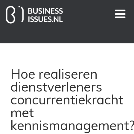
Home
Handige links
Hoe realiseren
Business Issues blogs
dienstverleners
Nieuws
concurrentiekracht
met
Over ons
kennismanagement
Contact