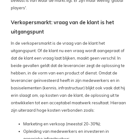
bewust is van waar de markt ligt. Er zijn maar weinig 'global
players'.
Verkopersmarkt: vraag van de klant is het
uitgangspunt
In de verkopersmarkt is de vraag van de klant het
uitgangspunt. Of de klant nu een vraag wordt aangepraat of
dat de klant een vraag laat blijken, maakt geen verschil. In
beide gevallen geldt dat de leverancier zegt de oplossing te
hebben, in de vorm van een product of dienst. Omdat de
leverancier geïnvesteerd heeft in zijn medewerkers en in
basiselementen (kennis, infrastructuur) blijkt ook vaak dat hij
erin slaagt om, op kosten van de klant, de oplossing uit te
ontwikkelen tot een acceptabel maatwerk resultaat. Hieraan
zijn uiteraard hoge kosten verbonden zoals:
Marketing en verkoop (meestal 20-30%);
Opleiding van medewerkers en investeren in
generieke infrastructuur;