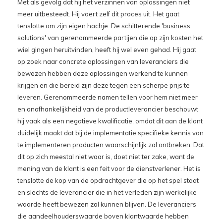
Met als gevolg dat hij het verzinnen van oplossingen niet
meer uitbesteedt. Hij voert zelf dit proces uit. Het gaat
tenslotte om zijn eigen hachje. De schitterende 'business
solutions' van gerenommeerde partijen die op zijn kosten het
wiel gingen heruitvinden, heeft hij wel even gehad. Hij gaat
op zoek naar concrete oplossingen van leveranciers die
bewezen hebben deze oplossingen werkend te kunnen
krijgen en die bereid zijn deze tegen een scherpe prijs te
leveren. Gerenommeerde namen tellen voor hem niet meer
en onafhankelijkheid van de productleverancier beschouwt
hij vaak als een negatieve kwalificatie, omdat dit aan de klant
duidelijk maakt dat bij de implementatie specifieke kennis van
te implementeren producten waarschijnlijk zal ontbreken. Dat
dit op zich meestal niet waar is, doet niet ter zake, want de
mening van de klant is een feit voor de dienstverlener. Het is
tenslotte de kop van de opdrachtgever die op het spel staat
en slechts de leverancier die in het verleden zijn werkelijke
waarde heeft bewezen zal kunnen blijven. De leveranciers
die aandeelhouderswaarde boven klantwaarde hebben