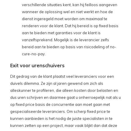
verschillende situaties kent, kan hij feilloos aangeven
wanneer de oplossing wel en niet werkt en hoe de
dienst ingeregeld moet worden om maximaal te
renderen voor de klant. Dat hij bereid is op fixed basis
aan te bieden met garanties voor de klant is
vanzelfsprekend. Mogelijk is de leverancier zelfs
bereid aan te bieden op basis van risicodeling of no-
cure-no-pay.
Exit voor urenschuivers
Dit gedrag van de klant plaatst veel leveranciers voor een
duivels dilemma. Ze zijn al jaren gewend om zich als
alleskunner te profileren, die alleen kosten door belasten en
dus uren schrijven en daarmee gaat u onherroepelijk nat als u
op fixed price basis de concurrentie aan moet gaan met
gespecialiseerde leveranciers. Om scherp fixed price te
kunnen aanbieden is het nodig de juiste specialisten in te
kunnen zetten op een project, maar vaak blijkt dan dat deze