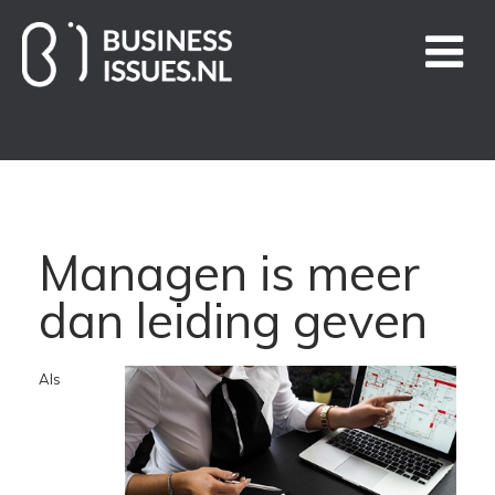
Home
Handige links
Managen is meer
Business Issues blogs
dan leiding geven
Nieuws
Als
Over ons
Contact