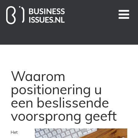
Home
Handige links
Waarom
Business Issues blogs
positionering u
Nieuws
een beslissende
voorsprong geeft
Over ons
Contact
Het