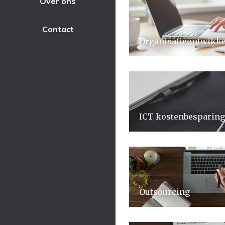
Over ons
Contact
Organisatieontwikke
ICT kostenbesparing
Outsourcing