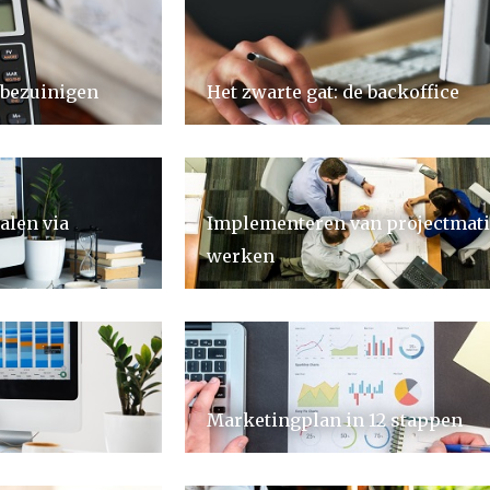
bezuinigen
Het zwarte gat: de backoffice
alen via
Implementeren van projectmat
werken
Marketingplan in 12 stappen