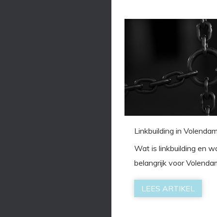
Linkbuilding in Volenda
Wat is linkbuilding en w
belangrijk voor Volendam
LEES ARTIKEL