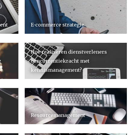
ent
E-commerce strategie
Hoe realiseren dienstverleners
g
concurrentiekracht met
kennismanagement?
Resourcemanagement