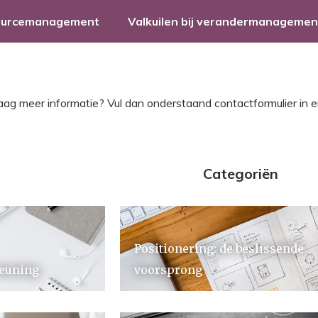
ourcemanagement
Valkuilen bij verandermanagemen
raag meer informatie? Vul dan onderstaand contactformulier in e
Categoriën
Positionering: de beslissende
euning
voorsprong