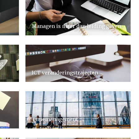
Managen is meer dan leiding geven
ig
ICT veranderingstrajecten
Timemanagement