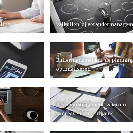
ling
Valkuilen bij verandermanagem
Buffermanagement: de plannin
optimaliseren
Procesmanagement: waarom
processen beschrijven?