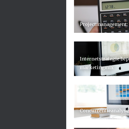
Projectmanagement: 
Internetstrategie bep
marketingmix
Concurrentieanalyse